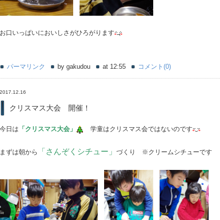
お口いっぱいにおいしさがひろがります
パーマリンク
by gakudou
at 12:55
コメント(0)
2017.12.16
クリスマス大会 開催！
今日は
「クリスマス大会」
学童はクリスマス会ではないのです
「さんぞくシチュー」
まずは朝から
づくり ※クリームシチューです