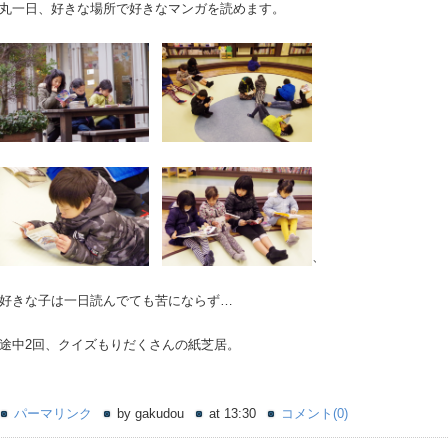
丸一日、好きな場所で好きなマンガを読めます。
、
好きな子は一日読んでても苦にならず…
途中2回、クイズもりだくさんの紙芝居。
パーマリンク
by gakudou
at 13:30
コメント(0)